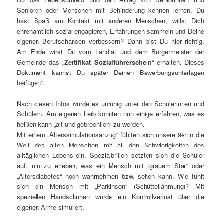
Senioren oder Menschen mit Behinderung kennen lernen. Du
hast Spaß am Kontakt mit anderen Menschen, willst Dich
ehrenamtlich sozial engagieren, Erfahrungen sammeln und Deine
eigenen Berufschancen verbessern? Dann bist Du hier richtig.
Am Ende wirst Du vom Landrat und dem Bürgermeister der
Gemeinde das „
Zertifikat Sozialführerschein
“ erhalten. Dieses
Dokument kannst Du später Deinen Bewerbungsunterlagen
beifügen“.
Nach diesen Infos wurde es unruhig unter den Schülerinnen und
Schülern. Am eigenen Leib konnten nun einige erfahren, was es
heißen kann „alt und gebrechlich“ zu werden.
Mit einem „Alterssimulationsanzug“ fühlten sich unsere 9er in die
Welt des alten Menschen mit all den Schwierigkeiten des
alltäglichen Lebens ein. Spezialbrillen setzten sich die Schüler
auf, um zu erleben, was ein Mensch mit „grauem Star“ oder
„Altersdiabetes“ noch wahrnehmen bzw. sehen kann. Wie fühlt
sich ein Mensch mit „Parkinson“ (Schüttellähmung)? Mit
speziellen Handschuhen wurde ein Kontrollverlust über die
eigenen Arme simuliert.