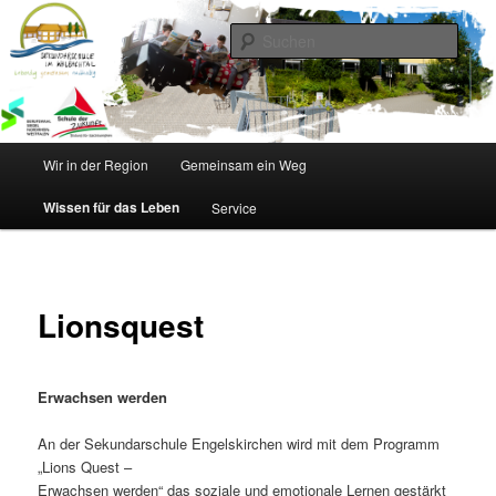
Zum
Inhalt
Such
wechseln
Sekundarschule im Walbachtal
Hauptmenü
Wir in der Region
Gemeinsam ein Weg
Wissen für das Leben
Service
Lionsquest
Erwachsen werden
An der Sekundarschule Engelskirchen wird mit dem Programm
„Lions Quest –
Erwachsen werden“ das soziale und emotionale Lernen gestärkt