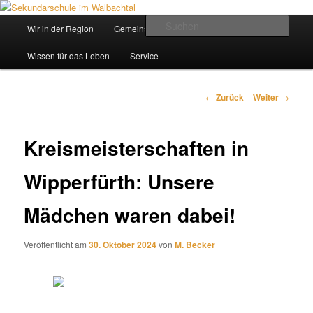
Zum
Inhalt
Hauptmenü
Such
Wir in der Region
Gemeinsam ein Weg
wechseln
Sekundarschule im Walbachtal
Wissen für das Leben
Service
Beitrags-
←
Zurück
Weiter
→
Navigation
Kreismeisterschaften in
Wipperfürth: Unsere
Mädchen waren dabei!
Veröffentlicht am
30. Oktober 2024
von
M. Becker