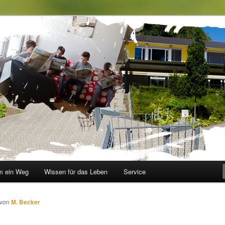
le im Walbachtal
 ein Weg
Wissen für das Leben
Service
von
M. Becker