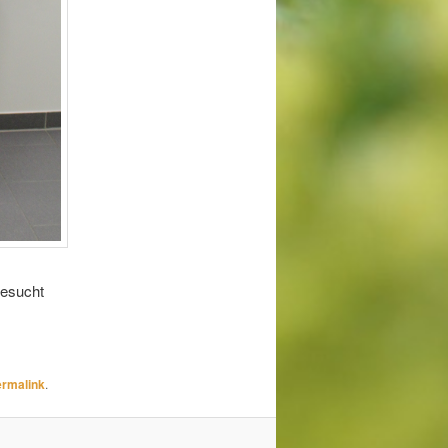
besucht
rmalink
.