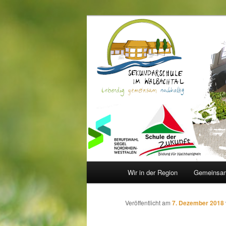
Zum
Inhalt
wechseln
Sekundarschu
Hauptmenü
Wir in der Region
Gemeinsam
Veröffentlicht am
7. Dezember 2018