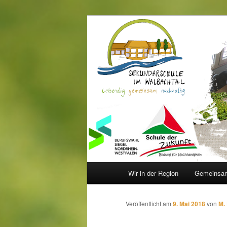
Zum
Inhalt
wechseln
Sekundarschu
Hauptmenü
Wir in der Region
Gemeinsam
Veröffentlicht am
9. Mai 2018
von
M.