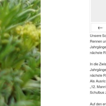
Unsere Sc
Zurück
Rennen um
Jahrgängen
nächste Ru
In die Zw
Jahrgängen
nächste R
Als Ausric
„12. Mann“
Schulbus z
Auf den ers