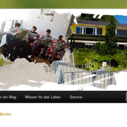
le im Walbachtal
 ein Weg
Wissen für das Leben
Service
 Becker