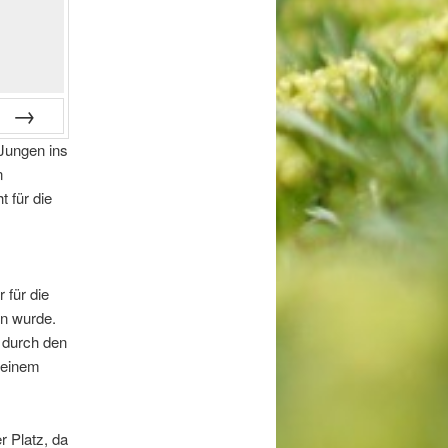
Jungen ins
Vor
n
 für die
 für die
en wurde.
m durch den
 einem
er Platz, da