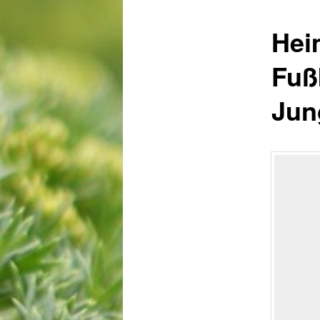
Hei
Fuß
Jun