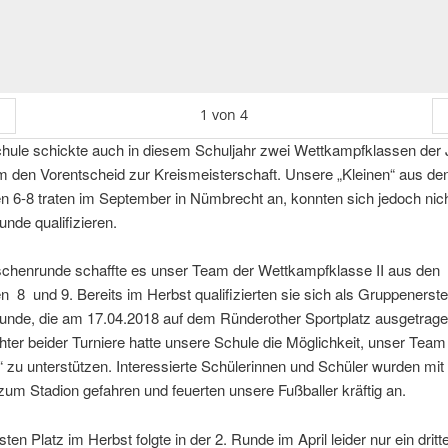
1
von
4
hule schickte auch in diesem Schuljahr zwei Wettkampfklassen der 
 den Vorentscheid zur Kreismeisterschaft. Unsere „Kleinen“ aus de
 6-8 traten im September in Nümbrecht an, konnten sich jedoch nicht
nde qualifizieren.
ischenrunde schaffte es unser Team der Wettkampfklasse II aus den
 8 und 9. Bereits im Herbst qualifizierten sie sich als Gruppenerster
unde, die am 17.04.2018 auf dem Ründerother Sportplatz ausgetrag
hter beider Turniere hatte unsere Schule die Möglichkeit, unser Tea
 zu unterstützen. Interessierte Schülerinnen und Schüler wurden mit
um Stadion gefahren und feuerten unsere Fußballer kräftig an.
ten Platz im Herbst folgte in der 2. Runde im April leider nur ein dritt