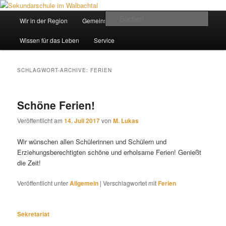
Zum
Zum
Inhalt
sekundären
Hauptmenü
Such
Wir in der Region
Gemeinsam ein Weg
wechseln
Inhalt
wechseln
Sekundarschule im Walbachtal
Wissen für das Leben
Service
SCHLAGWORT-ARCHIVE:
FERIEN
Schöne Ferien!
Veröffentlicht am
14. Juli 2017
von
M. Lukas
Wir wünschen allen Schülerinnen und Schülern und
Erziehungsberechtigten schöne und erholsame Ferien! Genießt
die Zeit!
Veröffentlicht unter
Allgemein
|
Verschlagwortet mit
Ferien
Sekretariat