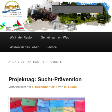
Zum
Zum
Inhalt
sekundären
Such
wechseln
Inhalt
wechseln
Sekundarschule im Walbachtal
Hauptmenü
Wir in der Region
Gemeinsam ein Weg
Wissen für das Leben
Service
ARCHIV DER KATEGORIE:
PROJEKTE
Projekttag: Sucht-Prävention
Veröffentlicht am
1. Dezember 2016
von
M. Lukas