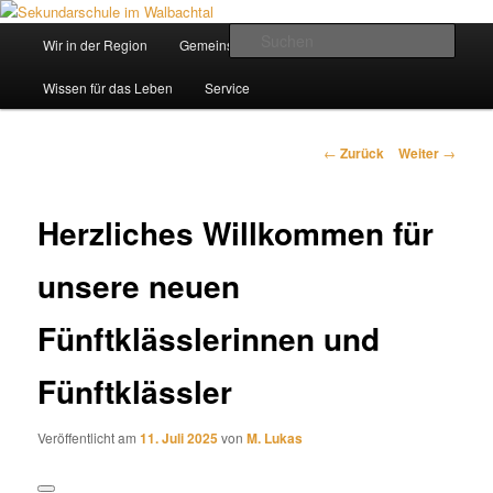
Zum
Inhalt
Hauptmenü
Such
Wir in der Region
Gemeinsam ein Weg
wechseln
Sekundarschule im Walbachtal
Wissen für das Leben
Service
Beitrags-
←
Zurück
Weiter
→
Navigation
Herzliches Willkommen für
unsere neuen
Fünftklässlerinnen und
Fünftklässler
Veröffentlicht am
11. Juli 2025
von
M. Lukas