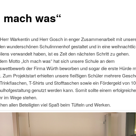
h mach was“
err Warkentin und Herr Gosch in enger Zusammenarbeit mit unser
den wunderschönen Schulinnnenhof gestaltet und in eine weihnachtli
lens verwandelt haben, ist es Zeit den nächsten Schritt zu gehen.
 dem Motto „Ich mach was“ hat sich unsere Schule an dem
wettbewerb der Firma Würth beworben und sogar die erste Hürde m
. Zum Projektstart erhielten unsere fleißigen Schüler mehrere Gesch
rinkflaschen, T-Shirts und Stofftaschen sowie ein Fördergeld von 1
hulhofgestaltung genutzt werden kann. Somit sollte einem erfolgreiche
hr im Wege stehen.
en allen Beteiligten viel Spaß beim Tüfteln und Werken.