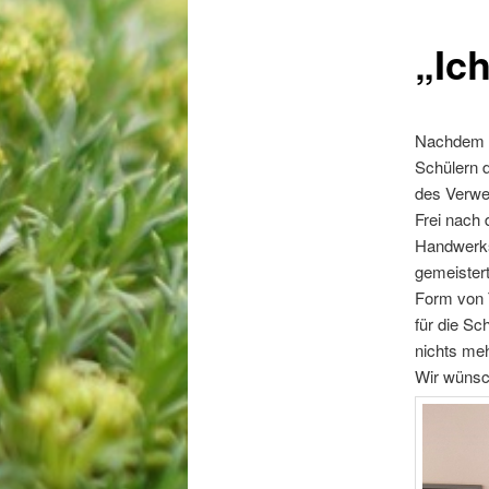
„Ic
Nachdem H
Schülern 
des Verwei
Frei nach
Handwerks
gemeistert
Form von T
für die Sc
nichts me
Wir wünsch