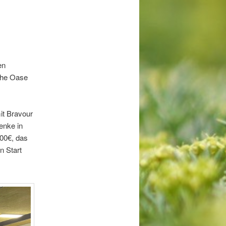
en
che Oase
it Bravour
enke in
000€, das
n Start