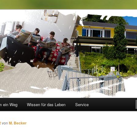
le im Walbachtal
 ein Weg
Wissen für das Leben
Service
2
von
M. Becker