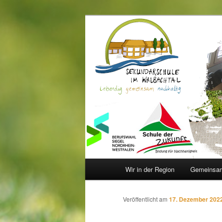
Zum
Inhalt
wechseln
Sekundarschu
Hauptmenü
Wir in der Region
Gemeinsam
Veröffentlicht am
17. Dezember 202