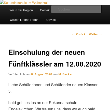
Zum
Inhalt
Hauptmenü
Such
Wir in der Region
Gemeinsam ein Weg
wechseln
Sekundarschule im Walbachtal
Wissen für das Leben
Service
Beitrags-
←
Zurück
Weiter
→
Navigation
Einschulung der neuen
Fünftklässler am 12.08.2020
Veröffentlicht am
8. August 2020
von
M. Becker
Liebe Schülerinnen und Schüler der neuen Klassen
5,
bald geht es los an der Sekundarschule
Engelskirchen. Wir freuen uns, dass wir euch bald