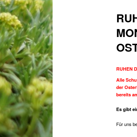
RUH
MON
OS
RUHEN D
Alle Sch
der Oster
bereits a
Es gibt e
Für uns be