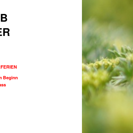
AB
ER
RFERIEN
m Beginn
ass