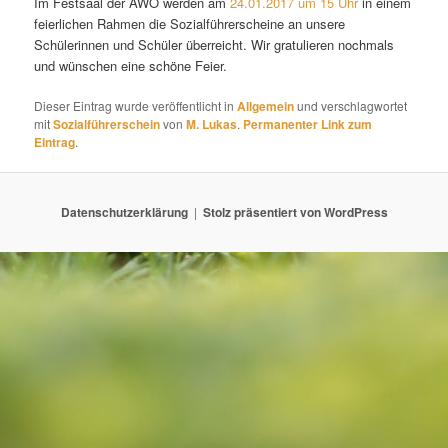
Im Festsaal der AWO werden am
24.01.2017 um 15 Uhr
in einem
feierlichen Rahmen die Sozialführerscheine an unsere
Schülerinnen und Schüler überreicht. Wir gratulieren nochmals
und wünschen eine schöne Feier.
Dieser Eintrag wurde veröffentlicht in
Allgemein
und verschlagwortet
mit
Sozialführerschein
von
M. Lukas
.
Permanenter Link zum
Eintrag
.
Datenschutzerklärung
Stolz präsentiert von WordPress