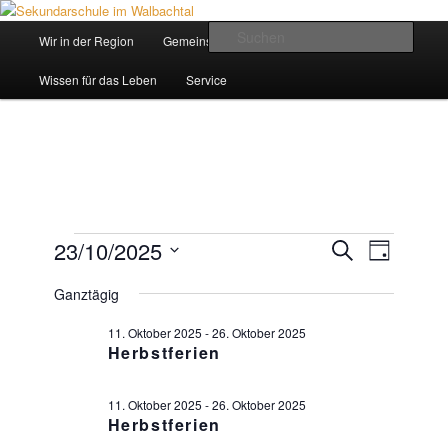
Zum
Zum
Inhalt
sekundären
Hauptmenü
Such
Wir in der Region
Gemeinsam ein Weg
wechseln
Inhalt
wechseln
Sekundarschule im Walbachtal
Wissen für das Leben
Service
Veranstaltungen
23/10/2025
Veranstaltungen
Suche
VERANSTAL
Tag
für
Suche
Datum
ANSICHTEN
23.
und
Ganztägig
wählen.
NAVIGATIO
Oktober
Ansichten,
2025
Navigation
11. Oktober 2025
-
26. Oktober 2025
Herbstferien
11. Oktober 2025
-
26. Oktober 2025
Herbstferien