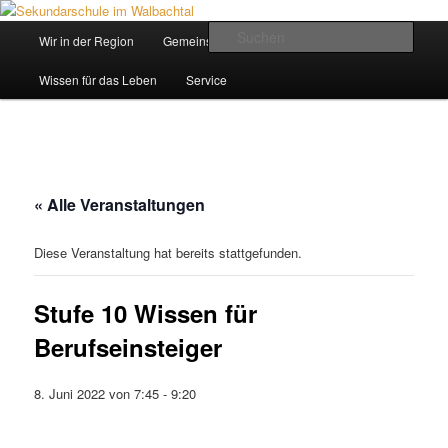
Zum
Inhalt
Hauptmenü
Such
Wir in der Region
Gemeinsam ein Weg
wechseln
Sekundarschule im Walbachtal
Wissen für das Leben
Service
« Alle Veranstaltungen
Diese Veranstaltung hat bereits stattgefunden.
Stufe 10 Wissen für
Berufseinsteiger
8. Juni 2022 von 7:45
-
9:20