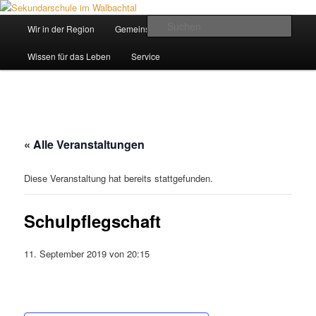
Zum
Inhalt
Hauptmenü
Such
Wir in der Region
Gemeinsam ein Weg
wechseln
Sekundarschule im Walbachtal
Wissen für das Leben
Service
« Alle Veranstaltungen
Diese Veranstaltung hat bereits stattgefunden.
Schulpflegschaft
11. September 2019 von 20:15