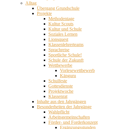
Alltag
Übergang Grundschule
Projekte
Methodentage
Kultur Scouts
Kultur und Schule
Soziales Lernen
Lionsquest
Klassenlehrerteams
Sprachreise
Sportliche Schule!
Schule der Zukunft
Wettbewerbe
Vorlesewettbewerb
Känguru
Schulfeste
Gottesdienste
Projektwoche
Klassenrat
Inhalte aus den Jahrgängen
Besonderheiten der Jahrgänge
Wahlpflicht
Arbeitsgemeinschaften
Förder- und Forderkonzept
Ergänzungsstunden