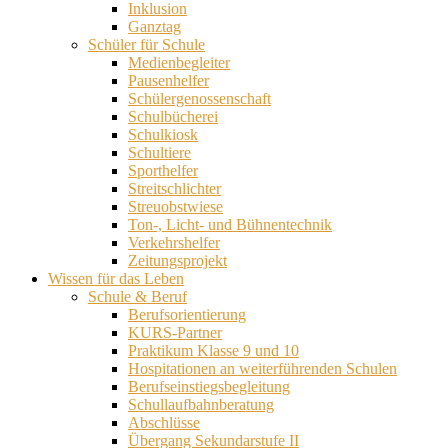
Inklusion
Ganztag
Schüler für Schule
Medienbegleiter
Pausenhelfer
Schülergenossenschaft
Schulbücherei
Schulkiosk
Schultiere
Sporthelfer
Streitschlichter
Streuobstwiese
Ton-, Licht- und Bühnentechnik
Verkehrshelfer
Zeitungsprojekt
Wissen für das Leben
Schule & Beruf
Berufsorientierung
KURS-Partner
Praktikum Klasse 9 und 10
Hospitationen an weiterführenden Schulen
Berufseinstiegsbegleitung
Schullaufbahnberatung
Abschlüsse
Übergang Sekundarstufe II