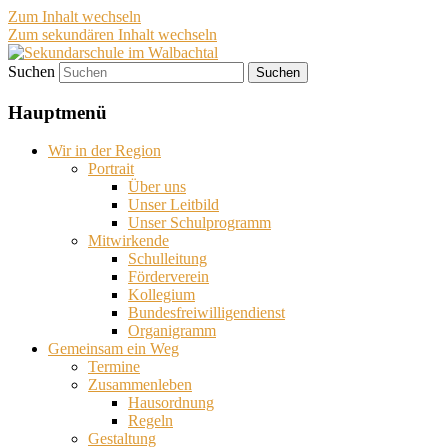
Zum Inhalt wechseln
Zum sekundären Inhalt wechseln
Suchen
Sekundarschule im Walbachtal
Hauptmenü
Wir in der Region
Portrait
Über uns
Unser Leitbild
Unser Schulprogramm
Mitwirkende
Schulleitung
Förderverein
Kollegium
Bundesfreiwilligendienst
Organigramm
Gemeinsam ein Weg
Termine
Zusammenleben
Hausordnung
Regeln
Gestaltung