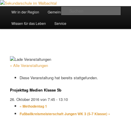
Zum
Inhalt
Hauptmenü
Such
Wir in der Region
Gemeinsam ein Weg
wechseln
Sekundarschule im Walbachtal
Wissen für das Leben
Service
« Alle Veranstaltungen
Diese Veranstaltung hat bereits stattgefunden.
Projekttag Medien Klasse 5b
26. Oktober 2016 von 7:45
-
13:10
«
Methodentag 1
Fußballkreismeisterschaft Jungen WK 3 (5-7 Klasse)
»