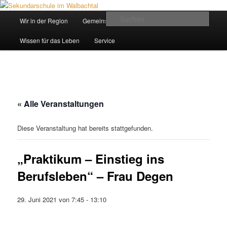
Zum
Inhalt
Hauptmenü
Such
Wir in der Region
Gemeinsam ein Weg
wechseln
Sekundarschule im Walbachtal
Wissen für das Leben
Service
« Alle Veranstaltungen
Diese Veranstaltung hat bereits stattgefunden.
„Praktikum – Einstieg ins
Berufsleben“ – Frau Degen
29. Juni 2021 von 7:45
-
13:10