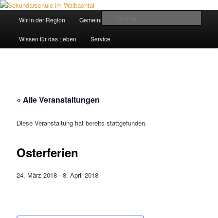
Zum
Inhalt
Hauptmenü
Such
Wir in der Region
Gemeinsam ein Weg
wechseln
Sekundarschule im Walbachtal
Wissen für das Leben
Service
« Alle Veranstaltungen
Diese Veranstaltung hat bereits stattgefunden.
Osterferien
24. März 2018
-
8. April 2018