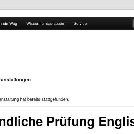
 ein Weg
Wissen für das Leben
Service
le im Walbachtal
eranstaltungen
nstaltung hat bereits stattgefunden.
dliche Prüfung Engli