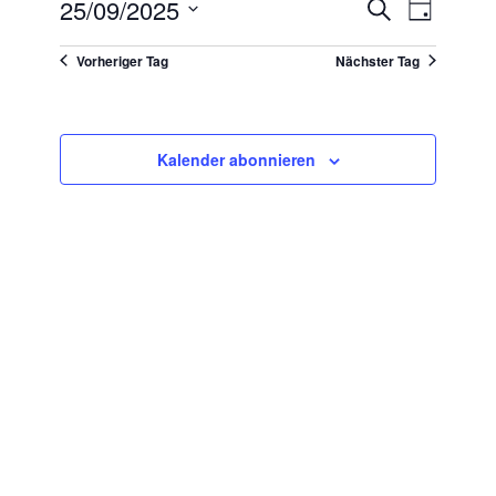
25/09/2025
Veranstaltungen
Suche
VERANSTAL
Tag
Suche
Datum
ANSICHTEN
und
wählen.
Vorheriger Tag
Nächster Tag
NAVIGATIO
Ansichten,
Navigation
Kalender abonnieren