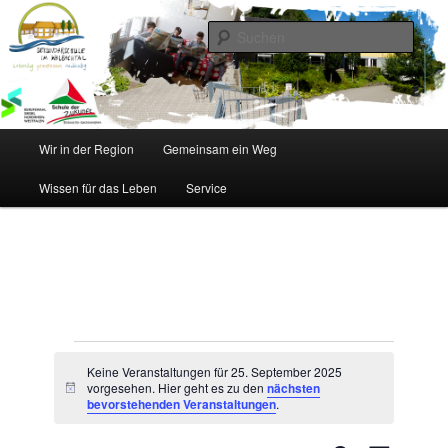
Zum
Zum
Inhalt
sekundären
Such
wechseln
Inhalt
wechseln
Sekundarschule im Walbachtal
Hauptmenü
Wir in der Region
Gemeinsam ein Weg
Wissen für das Leben
Service
Veranstaltungen
für
Keine Veranstaltungen für 25. September 2025
vorgesehen. Hier geht es zu den
nächsten
25.
Hinweis
bevorstehenden Veranstaltungen
.
September
2025