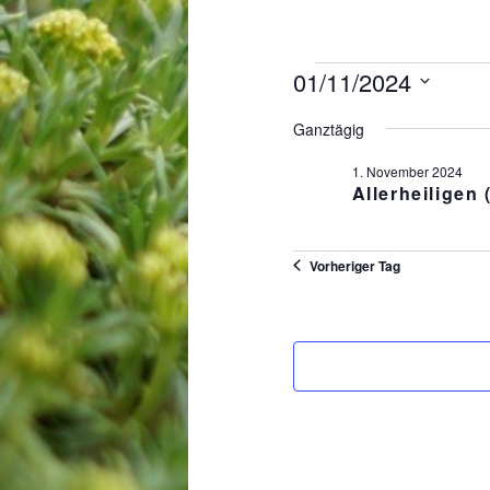
Veranstaltungen
01/11/2024
für
Datum
1.
Ganztägig
wählen.
November
1. November 2024
2024
Allerheiligen (
Vorheriger Tag