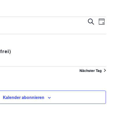
Veranstaltungen
Suche
VERANSTALTUN
Tag
Suche
ANSICHTEN-
und
NAVIGATION
Ansichten,
Navigation
frei)
Nächster Tag
Kalender abonnieren