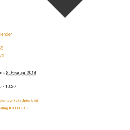
lender
65
ive
um:
8. Februar 2019
0 - 10:30
ientag (kein Untericht)
entag Klasse 6a
»