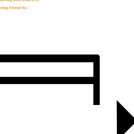
entag Klasse 6a
»