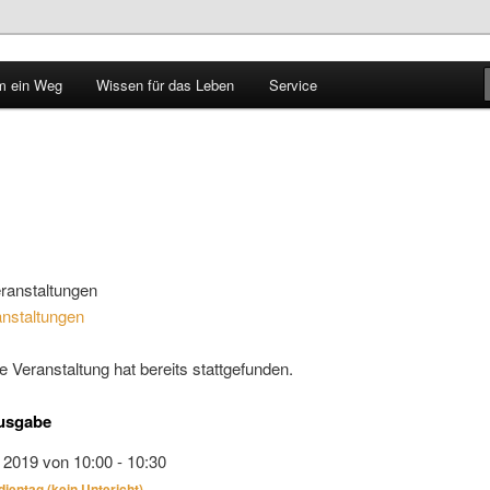
 ein Weg
Wissen für das Leben
Service
le im Walbachtal
anstaltungen
e Veranstaltung hat bereits stattgefunden.
usgabe
r 2019 von 10:00
-
10:30
ientag (kein Untericht)