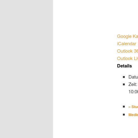
Google Ka
iCalendar
Outlook 3
Outlook L
Details
Dat
Zeit:
10:0
«
Stud
Medi