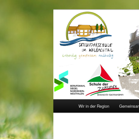
Zum
Inhalt
wechseln
Sekundarschu
Hauptmenü
Wir in der Region
Gemeinsam