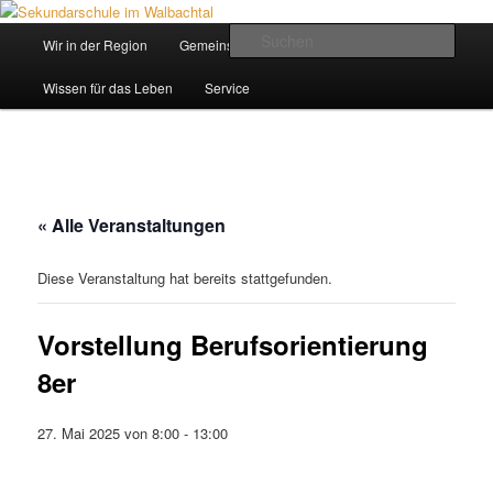
Zum
Inhalt
Hauptmenü
Such
Wir in der Region
Gemeinsam ein Weg
wechseln
Sekundarschule im Walbachtal
Wissen für das Leben
Service
« Alle Veranstaltungen
Diese Veranstaltung hat bereits stattgefunden.
Vorstellung Berufsorientierung
8er
27. Mai 2025 von 8:00
-
13:00