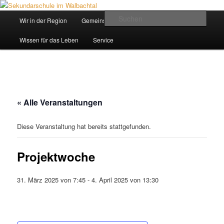
Zum
Inhalt
Hauptmenü
Such
Wir in der Region
Gemeinsam ein Weg
wechseln
Sekundarschule im Walbachtal
Wissen für das Leben
Service
« Alle Veranstaltungen
Diese Veranstaltung hat bereits stattgefunden.
Projektwoche
31. März 2025 von 7:45
-
4. April 2025 von 13:30