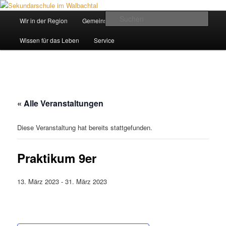
Zum
Inhalt
Hauptmenü
Such
Wir in der Region
Gemeinsam ein Weg
wechseln
Sekundarschule im Walbachtal
Wissen für das Leben
Service
« Alle Veranstaltungen
Diese Veranstaltung hat bereits stattgefunden.
Praktikum 9er
13. März 2023
-
31. März 2023