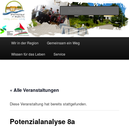
Zum
Inhalt
Such
wechseln
Sekundarschule im Walbachtal
Hauptmenü
Wir in der Region
Gemeinsam ein Weg
Wissen für das Leben
Service
« Alle Veranstaltungen
Diese Veranstaltung hat bereits stattgefunden.
Potenzialanalyse 8a