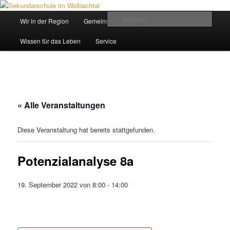
Zum
Inhalt
Hauptmenü
Such
Wir in der Region
Gemeinsam ein Weg
wechseln
Sekundarschule im Walbachtal
Wissen für das Leben
Service
« Alle Veranstaltungen
Diese Veranstaltung hat bereits stattgefunden.
Potenzialanalyse 8a
19. September 2022 von 8:00
-
14:00