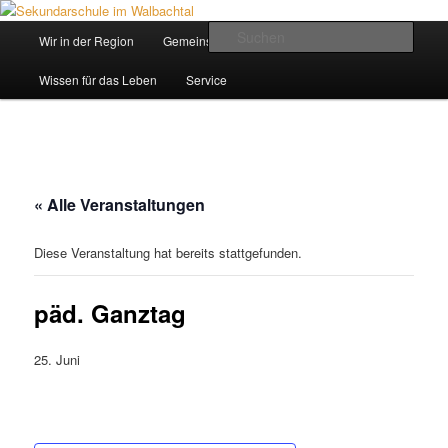
Zum
Inhalt
Hauptmenü
Such
Wir in der Region
Gemeinsam ein Weg
wechseln
Sekundarschule im Walbachtal
Wissen für das Leben
Service
« Alle Veranstaltungen
Diese Veranstaltung hat bereits stattgefunden.
päd. Ganztag
25. Juni