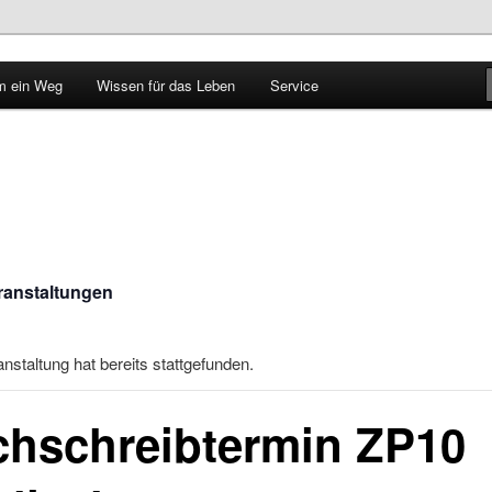
 ein Weg
Wissen für das Leben
Service
le im Walbachtal
eranstaltungen
nstaltung hat bereits stattgefunden.
hschreibtermin ZP10