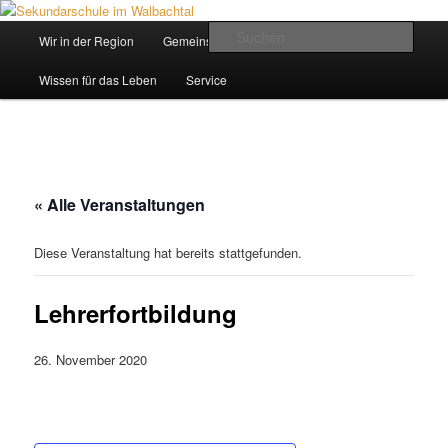
Zum
Inhalt
Hauptmenü
Such
Wir in der Region
Gemeinsam ein Weg
wechseln
Sekundarschule im Walbachtal
Wissen für das Leben
Service
« Alle Veranstaltungen
Diese Veranstaltung hat bereits stattgefunden.
Lehrerfortbildung
26. November 2020