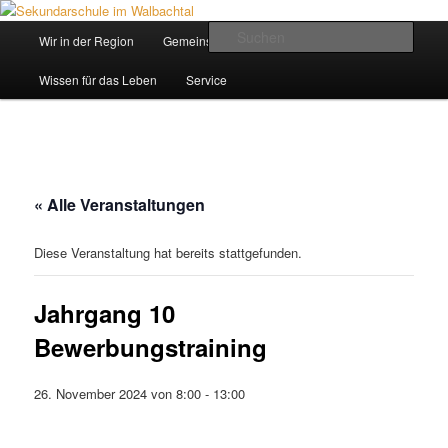
Zum
Inhalt
Hauptmenü
Such
Wir in der Region
Gemeinsam ein Weg
wechseln
Sekundarschule im Walbachtal
Wissen für das Leben
Service
« Alle Veranstaltungen
Diese Veranstaltung hat bereits stattgefunden.
Jahrgang 10
Bewerbungstraining
26. November 2024 von 8:00
-
13:00