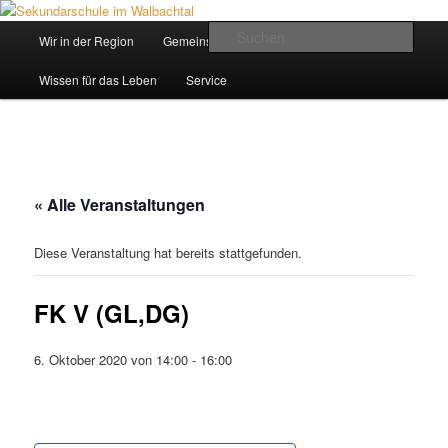
Zum
Inhalt
Hauptmenü
Such
Wir in der Region
Gemeinsam ein Weg
wechseln
Sekundarschule im Walbachtal
Wissen für das Leben
Service
« Alle Veranstaltungen
Diese Veranstaltung hat bereits stattgefunden.
FK V (GL,DG)
6. Oktober 2020 von 14:00
-
16:00