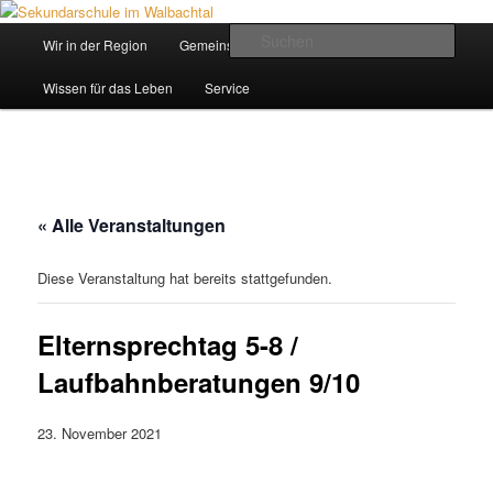
Zum
Inhalt
Hauptmenü
Such
Wir in der Region
Gemeinsam ein Weg
wechseln
Sekundarschule im Walbachtal
Wissen für das Leben
Service
« Alle Veranstaltungen
Diese Veranstaltung hat bereits stattgefunden.
Elternsprechtag 5-8 /
Laufbahnberatungen 9/10
23. November 2021