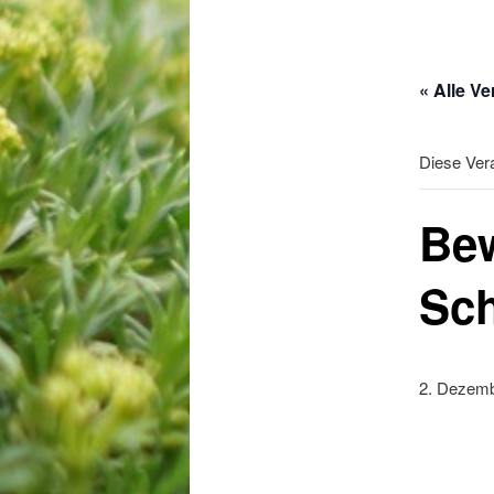
« Alle V
Diese Vera
Bew
Sch
2. Dezemb