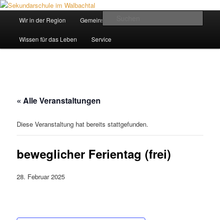
Zum
Inhalt
Hauptmenü
Such
Wir in der Region
Gemeinsam ein Weg
wechseln
Sekundarschule im Walbachtal
Wissen für das Leben
Service
« Alle Veranstaltungen
Diese Veranstaltung hat bereits stattgefunden.
beweglicher Ferientag (frei)
28. Februar 2025