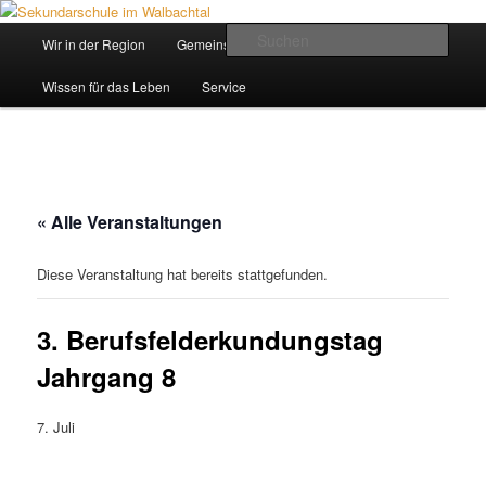
Zum
Inhalt
Hauptmenü
Such
Wir in der Region
Gemeinsam ein Weg
wechseln
Sekundarschule im Walbachtal
Wissen für das Leben
Service
« Alle Veranstaltungen
Diese Veranstaltung hat bereits stattgefunden.
3. Berufsfelderkundungstag
Jahrgang 8
7. Juli