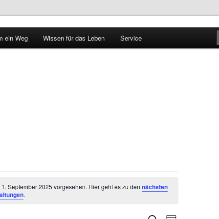
 ein Weg
Wissen für das Leben
Service
le im Walbachtal
r 1. September 2025 vorgesehen. Hier geht es zu den
nächsten
altungen
.
Veranstaltungen
VERANSTALTUN