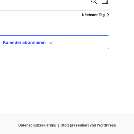
Suche
Tag
Suche
ANSICHTEN-
und
Nächster Tag
NAVIGATION
Ansichten,
Navigation
Kalender abonnieren
Datenschutzerklärung
Stolz präsentiert von WordPress